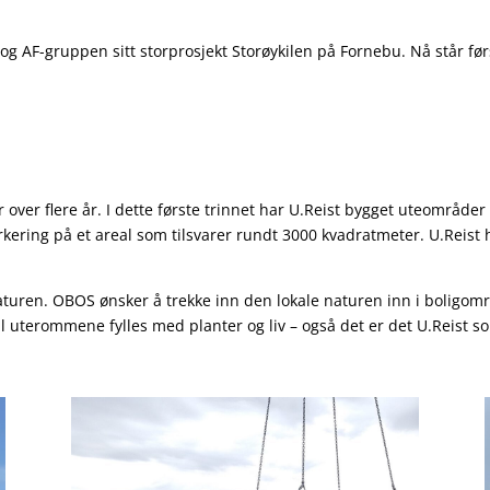
 AF-gruppen sitt storprosjekt Storøykilen på Fornebu. Nå står først
år over flere år. I dette første trinnet har U.Reist bygget uteområ
ering på et areal som tilsvarer rundt 3000 kvadratmeter. U.Reist 
g naturen. OBOS ønsker å trekke inn den lokale naturen inn i boligo
l uterommene fylles med planter og liv – også det er det U.Reist so