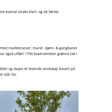
e kvartal straks klart, og de første
der med markterasser, murer, kjøre- & gangbaner
har også utført 1700 kvadratmeter grønne tak i
mrådet og skape et levende landskap basert på
m står for.