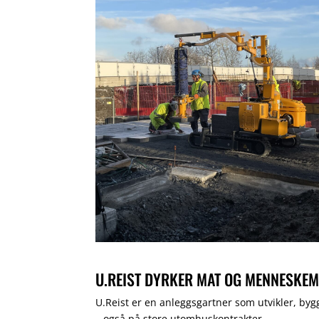
U.REIST DYRKER MAT OG MENNESKEM
U.Reist er en anleggsgartner som utvikler, bygg
– også på store utomhuskontrakter.