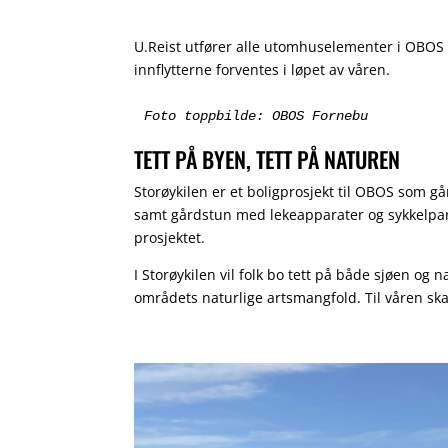
U.Reist utfører alle utomhuselementer i OBOS og
innflytterne forventes i løpet av våren.
Foto toppbilde: OBOS Fornebu
TETT PÅ BYEN, TETT PÅ NATUREN
Storøykilen er et boligprosjekt til OBOS som g
samt gårdstun med lekeapparater og sykkelpark
prosjektet.
I Storøykilen vil folk bo tett på både sjøen o
områdets naturlige artsmangfold. Til våren ska