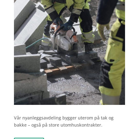
Vår nyanleggsavdeling bygger uterom på tak og
bakke – også på store utomhuskontrakter.